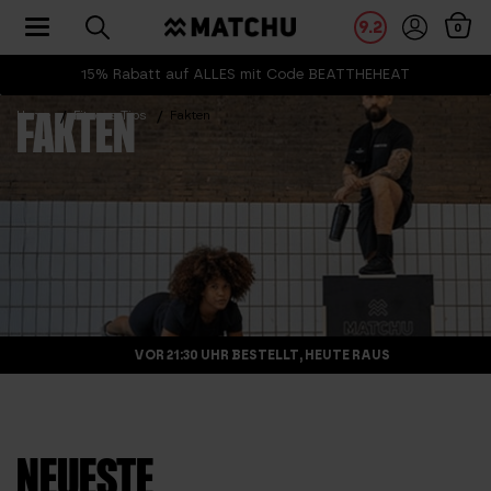
Toggle navigation
9.2
0
15% Rabatt auf ALLES mit Code BEATTHEHEAT
Home
Fitness Tips
Fakten
FAKTEN
VOR 21:30 UHR BESTELLT, HEUTE RAUS
NEUESTE