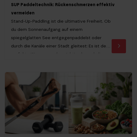
SUP Paddeltechnik: Rückenschmerzen effektiv
vermeiden
Stand-Up-Paddling ist die ultimative Freiheit. Ob
du dem Sonnenaufgang auf einem
spiegelglatten See entgegenpaddelst oder
durch die Kanäle einer Stadt gleitest: Es ist der
perfekte Weg, um mal so richtig abzuschalten.
Aber seien wir ehrlich: Diese Freiheit fühlt sich
weit weniger gut an, wenn du am nächsten Tag
aufstehst und sich dein Rücken wie ein […]