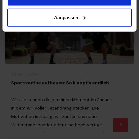
vielseitigsten […]
Aanpassen
30 März 2026
Sportroutine aufbauen: So klappt’s endlich
Wir alle kennen diesen einen Moment im Januar,
in dem wir voller Tatendrang stecken. Die
Motivation ist riesig, wir kaufen uns neue
Widerstandsbänder oder eine hochwertige
Yogamatte und nehmen uns fest vor, ab sofort