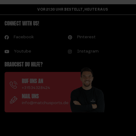
VOR 21:30 UHR BESTELLT, HEUTE RAUS
CONNECT WITH US!
Facebook
Pinterest
Youtube
Instagram
BRAUCHST DU HILFE?
RUF UNS AN
+31534328424
MAIL UNS
info@matchusports.de