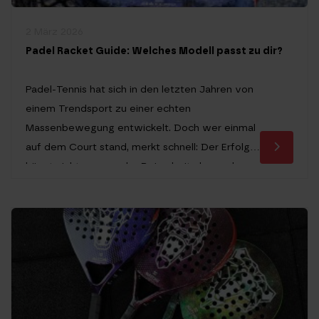
2 März 2026
Padel Racket Guide: Welches Modell passt zu dir?
Padel-Tennis hat sich in den letzten Jahren von
einem Trendsport zu einer echten
Massenbewegung entwickelt. Doch wer einmal
auf dem Court stand, merkt schnell: Der Erfolg
hängt nicht nur von der Beinarbeit ab, sondern
maßgeblich vom passenden Padel Racket. Die
Auswahl an Schlägern ist riesig, und die
technischen Begriffe wie 3K Carbon, Sweet
Spot oder […]