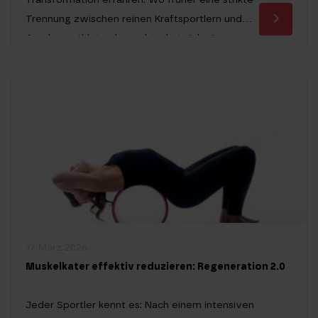
Trennung zwischen reinen Kraftsportlern und
Ausdauerathleten herrschte, hat sich eine
Disziplin etabliert, die diese Welten nahtlos
miteinander verbindet. Ein Hyrox Workout ist
längst kein Nischenphänomen mehr, sondern hat
sich zu einem nationalen Sportstandard
entwickelt, der die Grenzen der […]
17 März 2026
Muskelkater effektiv reduzieren: Regeneration 2.0
Jeder Sportler kennt es: Nach einem intensiven