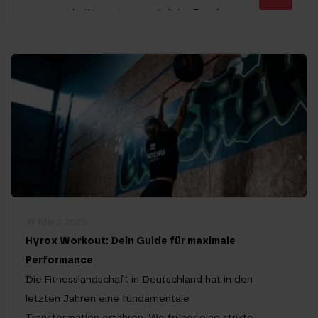
verwurzelt. Wer seine persönliche Bestform
erreichen oder schlichtweg gesund altern
möchte, muss verstehen, dass Muskeln weit
mehr sind als nur ästhetische Merkmale. Sie
bilden das aktivste Stoffwechselorgan unseres
Körpers, fungieren […]
19 März 2026
Hyrox Workout: Dein Guide für maximale
Performance
Die Fitnesslandschaft in Deutschland hat in den
letzten Jahren eine fundamentale
Transformation erfahren. Wo früher eine strikte