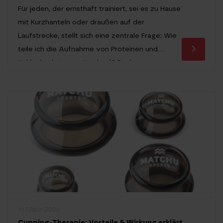
Für jeden, der ernsthaft trainiert, sei es zu Hause
mit Kurzhanteln oder draußen auf der
Laufstrecke, stellt sich eine zentrale Frage: Wie
teile ich die Aufnahme von Proteinen und
Kohlenhydraten optimal auf? In der
Sporternährung werden diese beiden
Makronährstoffe oft als Gegenspieler
dargestellt, doch für den aktiven Sportler sind
sie unzertrennlich. Um körperliche Fortschritte
zu […]
11 März 2026
Cupping-Therapie: Vorteile & Wirkung erklärt