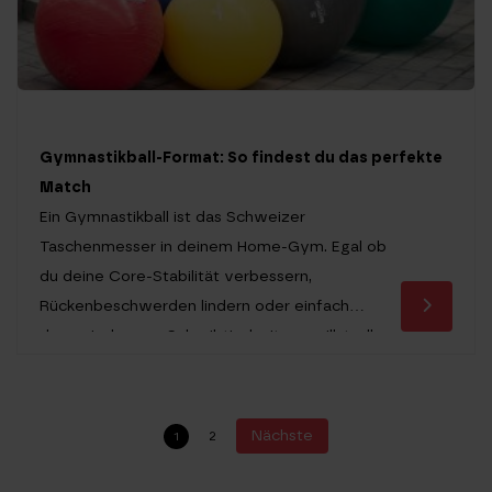
Gymnastikball-Format: So findest du das perfekte
Match
Ein Gymnastikball ist das Schweizer
Taschenmesser in deinem Home-Gym. Egal ob
du deine Core-Stabilität verbessern,
Rückenbeschwerden lindern oder einfach
dynamischer am Schreibtisch sitzen willst, alles
steht und fällt mit der richtigen Größe. Wer auf
dem falschen Ball sitzt, riskiert eine schlechte
Haltung und verschenkt wertvolles
Nächste
1
2
Trainingspotenzial. Bei Matchu Sports bieten wir
Größen von 45 cm […]