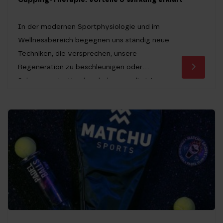
In der modernen Sportphysiologie und im
Wellnessbereich begegnen uns ständig neue
Techniken, die versprechen, unsere
Regeneration zu beschleunigen oder
Schmerzen im Handumdrehen zu eliminieren.
Doch nur wenige Methoden haben eine so
fundierte Geschichte und gleichzeitig so
überzeugende physiologische Auswirkungen
wie das Cupping. Während die
charakteristischen dunklen Kreise auf der Haut
von Profisportlern oft Fragen aufwerfen, […]