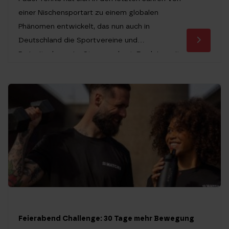
einer Nischensportart zu einem globalen
Phänomen entwickelt, das nun auch in
Deutschland die Sportvereine und
Freizeitanlagen im Sturm erobert. Doch jenseits
des hohen Spaßfaktors und der sozialen
Komponente stellt sich für viele Fitness
Interessierte eine entscheidende Frage: Wie
gesund ist Padel Tennis eigentlich wirklich? Wer
schon […]
Feierabend Challenge: 30 Tage mehr Bewegung