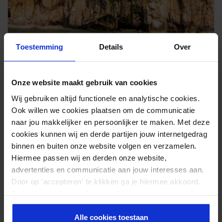
Toestemming
Details
Over
Onze website maakt gebruik van cookies
Wij gebruiken altijd functionele en analytische cookies.
31 März 2026
Ook willen we cookies plaatsen om de communicatie
Stand Up Paddle Board: Alles, was du wissen musst
naar jou makkelijker en persoonlijker te maken. Met deze
cookies kunnen wij en derde partijen jouw internetgedrag
Die Stille am frühen Morgen, wenn der Nebel
binnen en buiten onze website volgen en verzamelen.
noch über dem See liegt und das einzige
Hiermee passen wij en derden onze website,
Geräusch das sanfte Eintauchen eines Paddels
advertenties en communicatie aan jouw interesses aan.
Door op 'accepteren' te klikken ga je hiermee akkoord.
ist, das ist der Moment, in dem viele Menschen
Je kunt je cookievoorkeuren altijd weer aanpassen. Lees
ihre Leidenschaft für das Stand Up Paddle Board
er meer over in ons
privacy beleid
.
entdecken. Was einst als Nischensportart für
Alle cookies toestaan
Surfer auf Hawaii begann, hat sich zu einer der