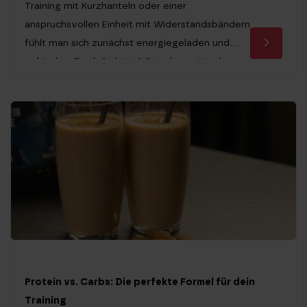
Training mit Kurzhanteln oder einer
anspruchsvollen Einheit mit Widerstandsbändern
fühlt man sich zunächst energiegeladen und
zufrieden. Doch 24 bis 48 Stunden später kann
Muskelkater auftreten. Diese Form des
Muskelkaters, auch bekannt als Delayed Onset
Muscle Soreness, kann Bewegungen
vorübergehend unangenehm machen. Lange
galt Muskelkater als etwas, das man […]
Protein vs. Carbs: Die perfekte Formel für dein
Training