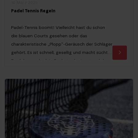
10 März 2026
Padel Tennis Regeln
Padel-Tennis boomt! Vielleicht hast du schon
die blauen Courts gesehen oder das
charakteristische „Plopp“-Geräusch der Schläger
gehört. Es ist schnell, gesellig und macht süchtig.
Doch bevor du dein Racket schwingst und den
Court betrittst, stellt sich die entscheidende
Frage: Wie genau funktioniert das eigentlich mit
den Wänden, dem Aufschlag und der
Zählweise?Damit du bei deinem […]