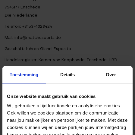
7545PR Enschede
Die Niederlande
Telefon: +3153-4328424
Mail: info@matchusports.de
Geschäftsführer: Gianni Esposito
Handelsregister: Kamer van Koophandel Enschede, HRB
08205110
Toestemming
Details
Over
Onze website maakt gebruik van cookies
Wij gebruiken altijd functionele en analytische cookies.
Ook willen we cookies plaatsen om de communicatie
naar jou makkelijker en persoonlijker te maken. Met deze
cookies kunnen wij en derde partijen jouw internetgedrag
binnen en buiten onze website volgen en verzamelen.