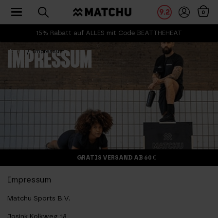
Toggle navigation
9.2
0
15% Rabatt auf ALLES mit Code BEATTHEHEAT
Home
Impressum
IMPRESSUM
GRATIS VERSAND AB 60 €
Impressum
Matchu Sports B.V.
Josink Kolkweg 18