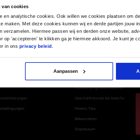
 van cookies
nele en analytische cookies. Ook willen we cookies plaatsen om 
 te maken. Met deze cookies kunnen wij en derde partijen jouw i
en verzamelen. Hiermee passen wij en derden onze website, adv
 €
NIEDRIGSTE PREISGARANTIE
VOR 21:30 UHR BESTELL
r op 'accepteren' te klikken ga je hiermee akkoord. Je kunt je c
er in ons
privacy beleid
.
ERSAND AB 60 €
NIEDRIGSTE PREISGARANTIE
Aanpassen
A
BR
Affiliate programm Matchu
utzerklärungen
Geschäftskunde bei Matchu
sbedingungen
Fitness Tips
Retournieren
Impressum