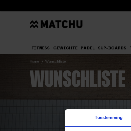
Suchen
FITNESS
GEWICHTE
PADEL
SUP-BOARDS
Home
Wunschliste
WUNSCHLISTE
Toestemming