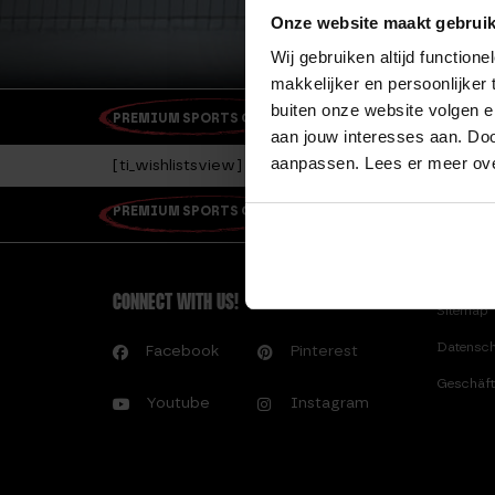
Onze website maakt gebruik
Wij gebruiken altijd functio
makkelijker en persoonlijker
buiten onze website volgen 
PREMIUM SPORTS GEAR
GRATIS VERSAND AB 60
aan jouw interesses aan. Doo
aanpassen. Lees er meer ov
[ti_wishlistsview]
PREMIUM SPORTS GEAR
GRATIS V
CONNECT WITH US!
Sitemap
Datensch
Facebook
Pinterest
Geschäft
Youtube
Instagram