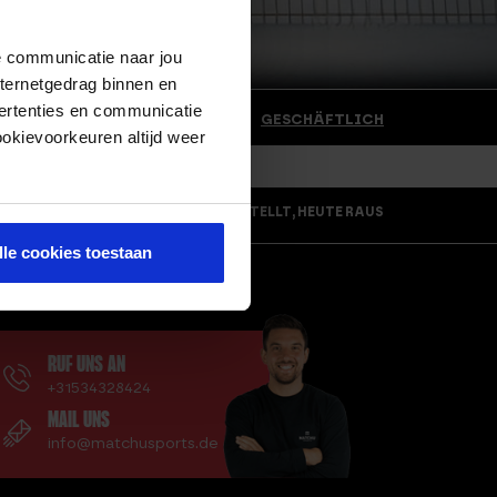
de communicatie naar jou
nternetgedrag binnen en
ertenties en communicatie
T, HEUTE RAUS
RETOURNIEREN
GESCHÄFTLICH
ookievoorkeuren altijd weer
VOR 21:30 UHR BESTELLT, HEUTE RAUS
lle cookies toestaan
AUCHST DU HILFE?
RUF UNS AN
+31534328424
MAIL UNS
info@matchusports.de