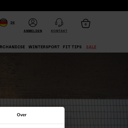
DE
0
ANMELDEN
KONTAKT
RCHANDISE
WINTERSPORT
FIT TIPS
SALE
Over