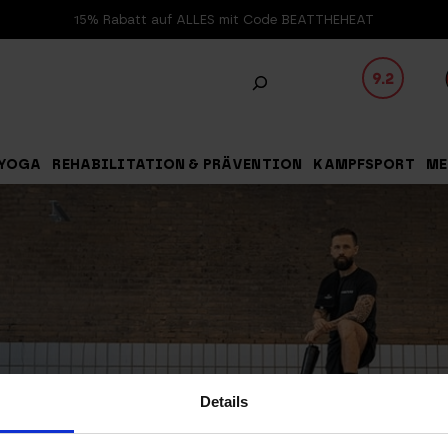
15% Rabatt auf ALLES mit Code BEATTHEHEAT
9.2
YOGA
REHABILITATION & PRÄVENTION
KAMPFSPORT
ME
Details