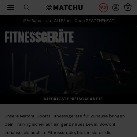
Toggle navigation
9.2
0
15% Rabatt auf ALLES mit Code BEATTHEHEAT
Home
Fitnessgeräte
FITNESSGERÄTE
NIEDRIGSTE PREISGARANTIE
Unsere Matchu Sports
Fitnesssgeräte
für Zuhause bringen
dein Training sicher auf ein ganz neues Level. Sowohl
zuhause, als auch im Fitnessstudio, bieten sie dir die