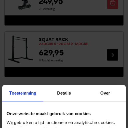
249,95
Vorrätig
SQUAT RACK
230CM X 120CM X 120CM
629,95
Nicht vorrätig
Toestemming
Details
Over
FITNESSGERÄTE KAUFEN?
WAS IST MÖGLICH?
Onze website maakt gebruik van cookies
Wij gebruiken altijd functionele en analytische cookies.
Mit all unseren
Fitnessgeräte
Zuhause Artikeln ist es möglich