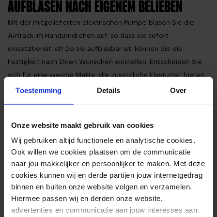
AUFBLASEN NACH EIGENEM BELIEBEN
Mit der mitgelieferten elektrischen Pumpe blasen Sie die
Airtrack im Handumdrehen auf, so dass sie sofort
einsatzbereit ist! Da sie aufblasbar ist, können Sie die
Festigkeit nach Ihren Wünschen einstellen. Entscheiden Sie
sich für eine weiche Matte, die zusätzliche Elastizität bietet,
oder bevorzugen Sie eine festere Oberfläche, die mehr
Toestemming
Details
Over
Stabilität bietet? Sie haben die Kontrolle!
LEICHT ZU TRANSPORTIEREN
Onze website maakt gebruik van cookies
Die Matchu Sports Airtrack ist super bequem zu
Wij gebruiken altijd functionele en analytische cookies.
transportieren! Er ist aufblasbar, hat vier Griffe für den
Ook willen we cookies plaatsen om de communicatie
einfachen Transport und wenn Sie ihn zusammenrollen, passt
naar jou makkelijker en persoonlijker te maken. Met deze
er perfekt in die mitgelieferte Tasche.
cookies kunnen wij en derde partijen jouw internetgedrag
binnen en buiten onze website volgen en verzamelen.
DURABLE
Hiermee passen wij en derden onze website,
Der Airtrack besteht aus flexiblem und haltbarem PVC und
advertenties en communicatie aan jouw interesses aan.