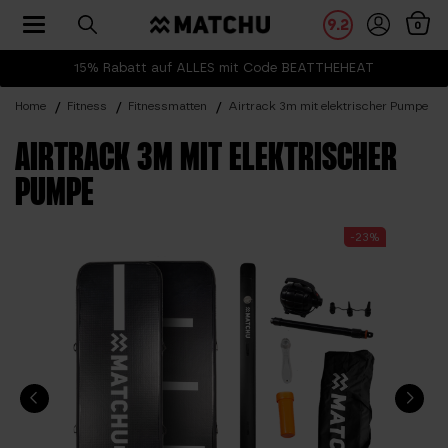
Toggle navigation
9.2
0
15% Rabatt auf ALLES mit Code BEATTHEHEAT
Home
Fitness
Fitnessmatten
Airtrack 3m mit elektrischer Pumpe
AIRTRACK 3M MIT ELEKTRISCHER
PUMPE
-23%