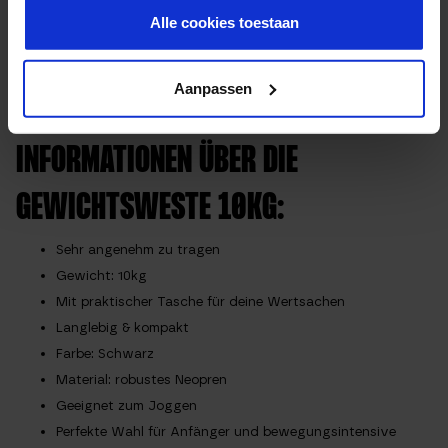
Alle cookies toestaan
Wie auf den Bildern zu sehen ist, ist die Crosstraining Weste
von außen komplett schwarz, sodass sie zu jedem Style
passt! Überzeuge dich selbst von der Effektivität dieser
Aanpassen
Weight West!
INFORMATIONEN ÜBER DIE
GEWICHTSWESTE 10KG:
Sehr angenehm zu tragen
Gewicht: 10kg
Mit praktischer Tasche für deine Wertsachen
Langlebig & kompakt
Farbe: Schwarz
Material: robustes Neopren
Geeignet zum Joggen
Perfekte Wahl für Anfänger und bewegungsintensive