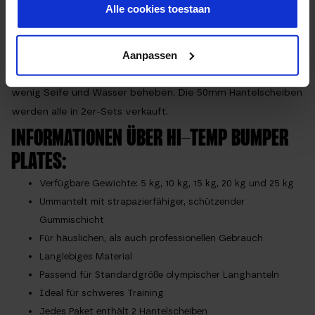
Alle cookies toestaan
ACHTUNG: Bitte beachte, wenn du die Gewichte kaufen
möchtest, dass diese, zur Vorbeugung von Kratzern und
anderen Beschädigungen während Lagerung und Transport,
Aanpassen
leicht eingefettet sind. Dies lässt sich sehr einfach mit ein
wenig Seife und Wasser beheben. Die 50mm Hantelscheiben
werden alle in 2er-Sets verkauft.
INFORMATIONEN ÜBER HI-TEMP BUMPER
PLATES:
Verfügbare Gewichte: 5 kg, 10 kg, 15 kg, 20 kg und 25 kg
Ummantelt mit strapazierfähiger, schützender
Gummischicht
Für häuslichen, als auch professionellen Gebrauch
Langlebiges Material
Passend für Standardgröße olympischer Langhanteln
Ideal für schweres Training
Jedes Paket enthält 2 Hantelscheiben