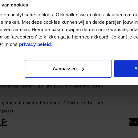
I
 van cookies
ll oder Gymnastik Medizinball genannt, kann
nele en analytische cookies. Ook willen we cookies plaatsen om 
g vieler verschiedener Muskelpartien verwendet
 te maken. Met deze cookies kunnen wij en derde partijen jouw i
Ge
 von Physiotherapeuten beim
en verzamelen. Hiermee passen wij en derden onze website, adv
Gr
ngewendet. Du kannst durch unterschiedliche
r op 'accepteren' te klikken ga je hiermee akkoord. Je kunt je c
er in ons
privacy beleid
.
an sein hypertrophisches Limit bringen und
Ma
Du
op in fünf verschiedenen Gewichtsklassen
Aanpassen
A
i gefertigt und mit Luft gefüllt. Das Material ist
Fa
e Gymnastikbälle sowohl drinnen, als auch
ietet perfekten Halt, um auch mit verschwitzten
 gerne auf unserer Kategorie-Website vorbei, um
 passt.
E:
Es g
g