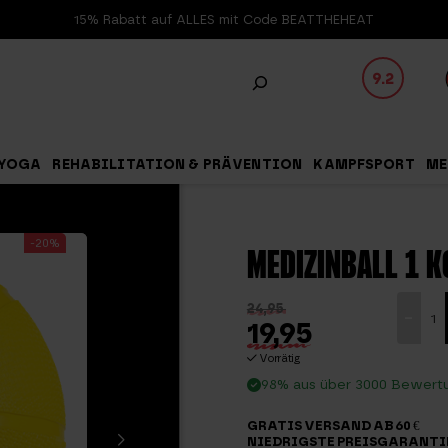
15% Rabatt auf ALLES mit Code BEATTHEHEAT
9.2
YOGA
REHABILITATION & PRÄVENTION
KAMPFSPORT
ME
-20%
MEDIZINBALL 1 K
Medizin
24,95
-
19,95
1
kg
Vorrätig
98% aus über 3000 Bewert
Menge
GRATIS VERSAND AB 60 €
NIEDRIGSTE PREISGARANTI