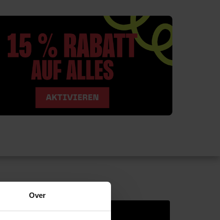
Over
USÄTZLICHE