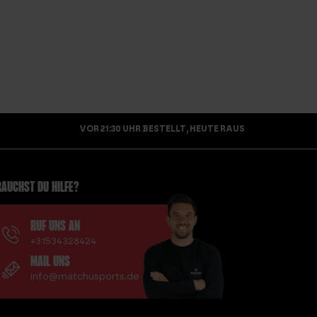
VOR 21:30 UHR BESTELLT, HEUTE RAUS
AUCHST DU HILFE?
RUF UNS AN
+31534328424
MAIL UNS
info@matchusports.de