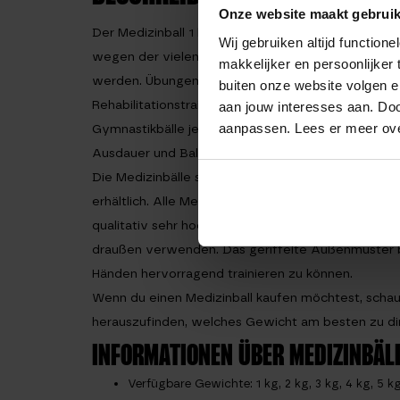
Onze website maakt gebruik
Der
Medizinball 1 kg
, auch Crosstraining Medizinba
Wij gebruiken altijd functio
wegen der vielen
Medizinball Übungen
zum Trainin
makkelijker en persoonlijker
werden. Übungen mit Medizinball werden oftmals
buiten onze website volgen 
Rehabilitationstraining oder in Gymnastikkursen a
aan jouw interesses aan. Doo
aanpassen. Lees er meer ov
Gymnastikbälle jeden einzelnen Muskel individuell 
Ausdauer und Balance verbessern.
Die Medizinbälle sind im Matchu Sports Online Sh
erhältlich. Alle Medizinbälle sind aus robustem Gumm
qualitativ sehr hochwertig, deswegen kann man di
draußen verwenden. Das geriffelte Außenmuster b
Händen hervorragend trainieren zu können.
Wenn du einen Medizinball kaufen möchtest, schau
herauszufinden, welches Gewicht am besten zu dir
INFORMATIONEN ÜBER MEDIZINBÄLL
Verfügbare Gewichte: 1 kg, 2 kg, 3 kg, 4 kg, 5 k