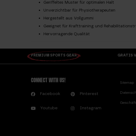
Geriffeltes Muster für optimalen Halt
Unverzichtbar für Physiotherapeuten
Hergestellt aus Vollgummi
Geeignet für Krafttraining und Rehabilitationstr
Hervorragende Qualität
PREMIUM SPORTS GEAR
GRATIS V
CONNECT WITH US!
Sitemap
Datensch
Facebook
Pinterest
Geschäft
Youtube
Instagram