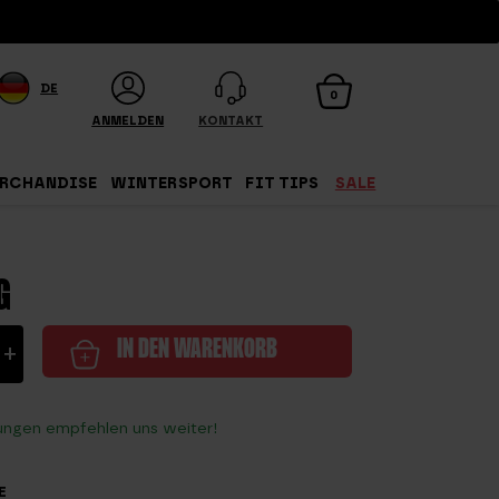
DE
0
ANMELDEN
KONTAKT
RCHANDISE
WINTERSPORT
FIT TIPS
SALE
G
ball
+
IN DEN WARENKORB
ungen empfehlen uns weiter!
E