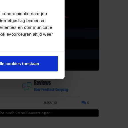
NFORMATION
de communicatie naar jou
nternetgedrag binnen en
wicht
1000 g
ertenties en communicatie
öße
19 × 19 × 19 cm
ookievoorkeuren altijd weer
terial
Vollgummi
rchmesser
19 cm
lle cookies toestaan
rbe
Gelb
Reviews
Door Feedback Company
0.00/ 10
0
ibt noch keine Bewertungen.