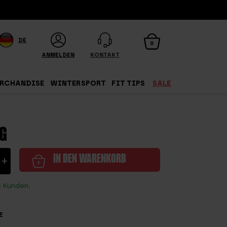
DE
0
ANMELDEN
KONTAKT
RCHANDISE
WINTERSPORT
FIT TIPS
SALE
KG
+
IN DEN WARENKORB
e Kunden.
E