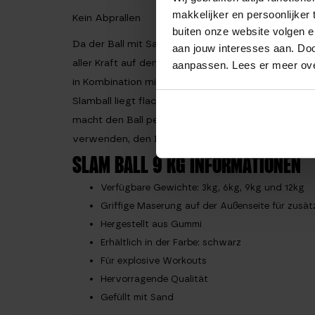
makkelijker en persoonlijker
Kein Abprallen
buiten onze website volgen 
Da der Ball mit Sand gefüllt ist, prallt er nicht ab,
aan jouw interesses aan. Doo
aller Kraft auf den Boden werfen und er wird auf kei
aanpassen. Lees er meer ov
in Kombination mit der Füllung sorgt dafür, dass de
Slamball liegt flach auf dem Boden und muss na
macht den Ball perfekt für explosive Übungen. Du
verwenden, den Ball zu werfen!
SLAM BALL 9 KG INFORMATIONEN
Verfügbare Gewichte: 3kg, 6kg, 9kg und 12kg
Griffige Maserung auf der Außenseite für zusätz
Hergestellt aus Gummi
Erhältlich in der Farbe: schwarz
Für explosive Workouts
Hervorragende Qualität
Gefüllt mit Sand