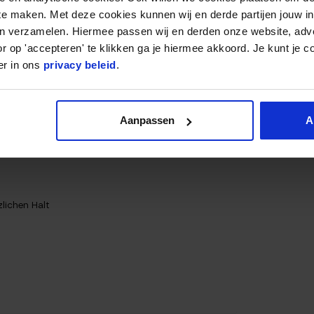
 te maken. Met deze cookies kunnen wij en derde partijen jouw i
en verzamelen. Hiermee passen wij en derden onze website, adv
 wenn er auf den Boden fällt. Du kannst ihn also mit
r op 'accepteren' te klikken ga je hiermee akkoord. Je kunt je c
nen Fall zurückprallen! Die Flexibilität des Balles
er in ons
privacy beleid
.
r Ball immer mit einem lauten „Knall“ landet. Der
ch dem Wurf wieder aufgehoben werden. Das
 kannst somit deine ganze Energie darauf
Aanpassen
A
lichen Halt