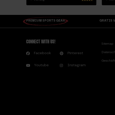
Bewertet
mit
4.46
von 5
PREMIUM SPORTS GEAR
GRATIS V
CONNECT WITH US!
Sitemap
Datensch
Facebook
Pinterest
Geschäft
Youtube
Instagram