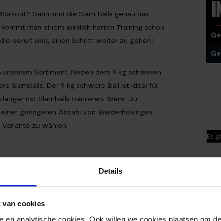
I
Workout? Dann sind die Slam Balls genau das
l kommt man einem wirklich harten Training schon
Ge
 die bereit sind, einen Schritt weiter zu gehen!
Ge
 in unserem Sortiment. Neben dem 9 kg schweren
re Slamballs. Der 9 kg schwere Ball ist ideal für
 länger mit Slamballs trainieren. Wenn Du
d einer geringeren Anzahl von Wiederholungen
e Variante zu wählen.
Es g
shalten. Der Ball ist dafür gemacht, geworfen und
Details
Ball mit einer robusten Gummischicht überzogen
usst Du trotzdessen bei scharfen oder spitzen
igst, verliert er Sand und kann nicht mehr
 van cookies
nele en analytische cookies. Ook willen we cookies plaatsen om 