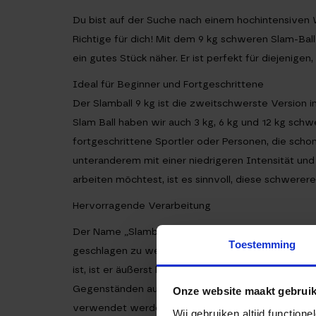
Du bist auf der Suche nach einem hochintensiven 
Richtige für dich! Mit dem 9 kg schweren Slam-Bal
ein gutes Stück näher. Er ist perfekt für diejenigen,
Ideal für Beginner und Fortgeschrittene
Der Slamball 9 kg ist die zweitschwerste Version
Slam Ball haben wir auch 3 kg, 6 kg und 12 kg schwe
fortgeschrittene Sportler oder Personen, die schon
unteranderem mit einer niedrigeren Intensität un
arbeiten möchtest, ist es sinnvoll, diese schwerer
Hervorragende Verarbeitung
Der Name „Slamball“ sagt alles: Er kann einiges au
Toestemming
geschlagen zu werden, so fest du kannst! Da der 
ist, ist er äußerst langlebig. Selbstverständlich m
Gegenständen aufpassen: Wenn Du den Ball beschäd
Onze website maakt gebruik
verwendet werden.
Wij gebruiken altijd functio