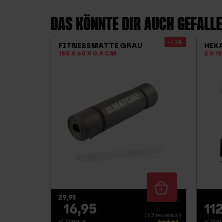
DAS KÖNNTE DIR AUCH GEFAL
-43%
FITNESSMATTE GRAU
HEXA
180 X 60 X 0,9 CM
2 X 1
29,95
16,95
11
(63 reviews)
Vorrätig
Vorr