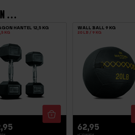
LEN …
GON HANTEL 12,5 KG
WALL BALL 9 KG
2,5 KG
20 LB / 9 KG
2,95
62,95
ätig
Vorrätig