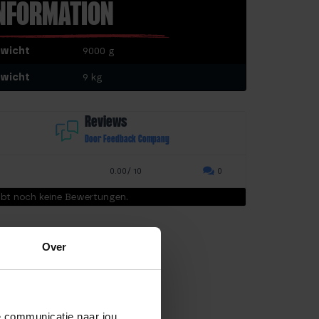
NFORMATION
wicht
9000 g
wicht
9 kg
Reviews
Door Feedback Company
0.00/ 10
0
ibt noch keine Bewertungen.
Over
de communicatie naar jou