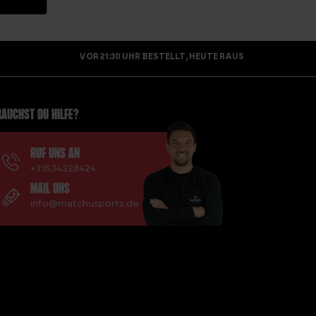
VOR 21:30 UHR BESTELLT, HEUTE RAUS
AUCHST DU HILFE?
RUF UNS AN
+31534328424
MAIL UNS
info@matchusports.de