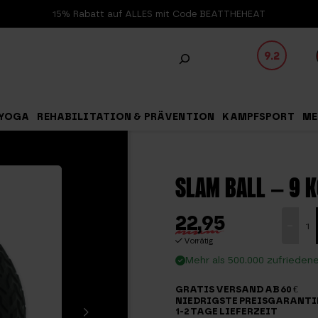
15% Rabatt auf ALLES mit Code BEATTHEHEAT
9.2
YOGA
REHABILITATION & PRÄVENTION
KAMPFSPORT
ME
SLAM BALL – 9 
22,95
Slam
-
Ball
Vorrätig
-
Mehr als 500.000 zufrieden
9
GRATIS VERSAND AB 60 €
kg
NIEDRIGSTE PREISGARANTI
1-2 TAGE LIEFERZEIT
Menge