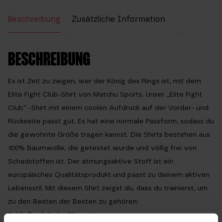
Beschreibung
Zusätzliche Information
Bewertungen (1)
BESCHREIBUNG
Es ist Zeit zu zeigen, wer der König des Rings ist, mit dem
Elite Fight Club-Shirt von Matchu Sports. Unser „Elite Fight
Club“ -Shirt mit einem coolen Aufdruck auf der Vorder- und
Rückseite passt gut. Es hat eine normale Passform, sodass du
die gewohnte Größe tragen kannst. Die Shirts bestehen aus
100% Baumwolle, die getestet wurde und völlig frei von
Schadstoffen ist. Der atmungsaktive Stoff ist ein
europäisches Qualitätsprodukt und passt zu deinem aktiven
Lebensstil. Mit diesem Shirt zeigst du, dass du trainierst, um
zu den Besten der Besten zu gehören:
Schließe dich der Elite an!