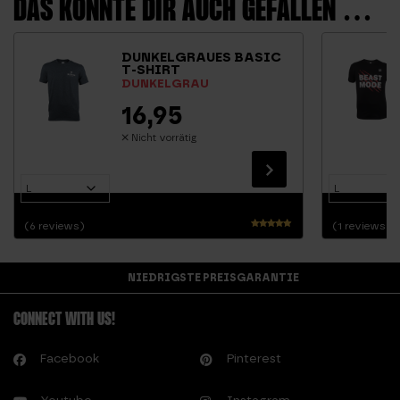
DAS KÖNNTE DIR AUCH GEFALLEN …
DUNKELGRAUES BASIC
T-SHIRT
DUNKELGRAU
16,95
Nicht vorrätig
(6 reviews)
(1 reviews)
Bewertet
mit
5.00
NIEDRIGSTE PREISGARANTIE
von 5
CONNECT WITH US!
Facebook
Pinterest