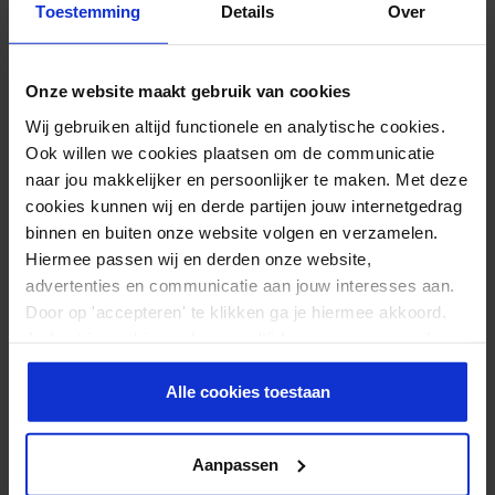
Toestemming
Details
Over
ELITE-FIGHT-CLUB T-SHIRT
INFORMATIONEN:
Onze website maakt gebruik van cookies
Wij gebruiken altijd functionele en analytische cookies.
Erhältlich in S – M – L – XL
Ook willen we cookies plaatsen om de communicatie
100% Baumwolle
naar jou makkelijker en persoonlijker te maken. Met deze
Normale Passform
cookies kunnen wij en derde partijen jouw internetgedrag
Einzigartiges Design
binnen en buiten onze website volgen en verzamelen.
Schließe dich der Elite an!
Hiermee passen wij en derden onze website,
Marke: Matchu Sports
advertenties en communicatie aan jouw interesses aan.
Door op 'accepteren' te klikken ga je hiermee akkoord.
Je kunt je cookievoorkeuren altijd weer aanpassen. Lees
ZUSÄTZLICHE INFORMATION
er meer over in ons
privacy beleid
.
Alle cookies toestaan
Gewicht
300 g
Aanpassen
Farbe
Schwarz/Rot