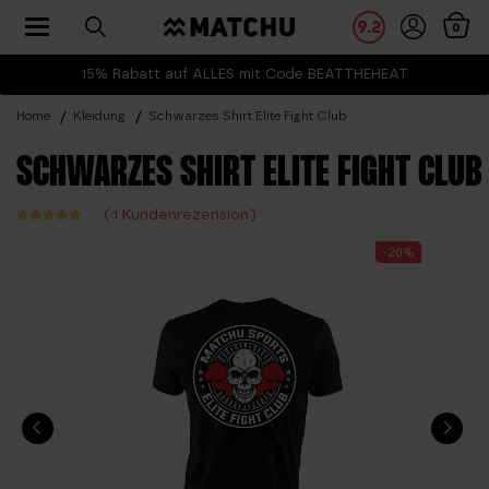
Toggle navigation
9.2
0
15% Rabatt auf ALLES mit Code BEATTHEHEAT
Home
Kleidung
Schwarzes Shirt Elite Fight Club
SCHWARZES SHIRT ELITE FIGHT CLUB
(
1
Kundenrezension)
Bewertet
1
-20%
mit
5.00
von 5,
basierend
auf
Kundenbewe
rtung