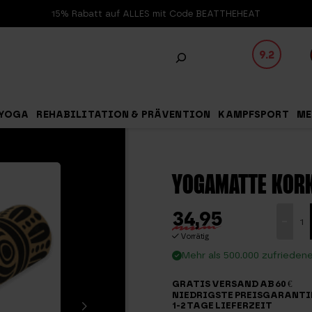
15% Rabatt auf ALLES mit Code BEATTHEHEAT
9.2
YOGA
REHABILITATION & PRÄVENTION
KAMPFSPORT
ME
YOGAMATTE KOR
34,95
Yogama
-
Kork
Vorrätig
Menge
Mehr als 500.000 zufrieden
GRATIS VERSAND AB 60 €
NIEDRIGSTE PREISGARANTI
1-2 TAGE LIEFERZEIT