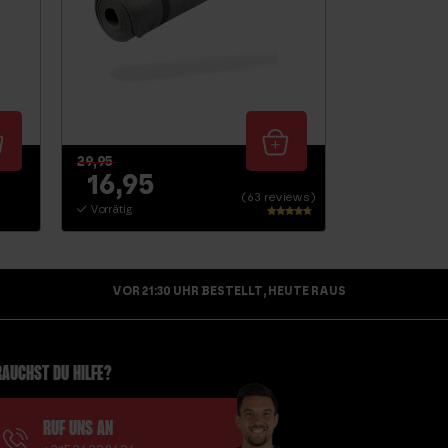
29,95
16,95
(63 reviews)
Vorrätig
Bewertet
mit
4.46
von 5
VOR 21:30 UHR BESTELLT, HEUTE RAUS
AUCHST DU HILFE?
RUF UNS AN