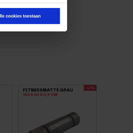
lle cookies toestaan
-43%
FITNESSMATTE GRAU
180 X 60 X 0,9 CM