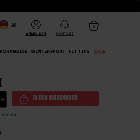
DE
0
ANMELDEN
KONTAKT
RCHANDISE
WINTERSPORT
FIT TIPS
SALE
K
tte
+
IN DEN WARENKORB
e Kunden.
E