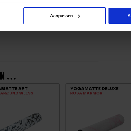
Aanpassen
A
LEN …
MATTE ART
YOGAMATTE DELUXE
RZ UND WEISS
ROSA MARMOR