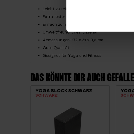
Leicht zu reinigen
Extra fester Griff
Einfach zum Mitnehmen
Umweltfreundliches Material
Abmessungen: 172 x 61 x 0,6 cm
Gute Qualität
Geeignet für Yoga und Fitness
DAS KÖNNTE DIR AUCH GEFAL
YOGA BLOCK SCHWARZ
YOGA
SCHWARZ
SCHWA