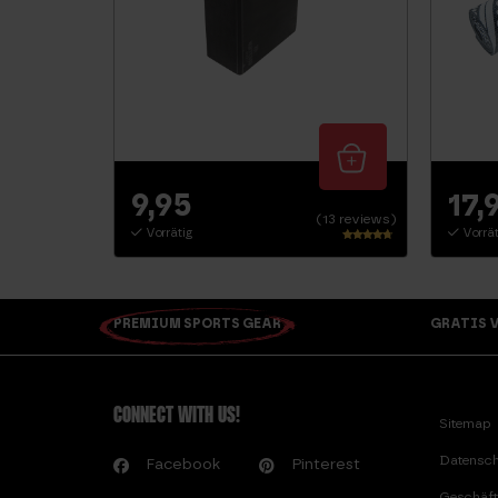
9,95
17,
(13 reviews)
Vorrätig
Vorrät
Bewertet
mit
4.50
von 5
PREMIUM SPORTS GEAR
GRATIS V
CONNECT WITH US!
Sitemap
Datensch
Facebook
Pinterest
Geschäft