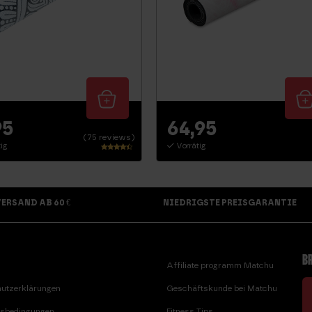
95
64,95
(75 reviews)
ig
Vorrätig
Bewertet
mit
4.16
von 5
ERSAND AB 60 €
NIEDRIGSTE PREISGARANTIE
BR
Affiliate programm Matchu
utzerklärungen
Geschäftskunde bei Matchu
sbedingungen
Fitness Tips