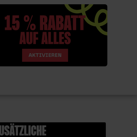
USÄTZLICHE