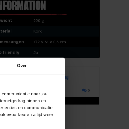
NFORMATION
wicht
920 g
terial
Kork
messungen
172 x 61 x 0,6 cm
o friendly
Ja
Over
Reviews
Door Feedback Company
0.00/ 10
0
de communicatie naar jou
nternetgedrag binnen en
ibt noch keine Bewertungen.
ertenties en communicatie
ookievoorkeuren altijd weer