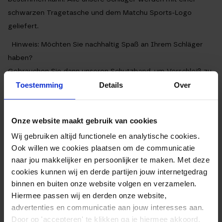
schwarzen Tragetasche und dem Matchu Sports-Logo
geliefert.
Hinweis:
Möchten Sie nachhaltig Spaß an Ihrem Schläger
haben?
Gebrauchen Sie dann unseren Schutzband, um Verschleiß zu
vermeiden.
Toestemming
Details
Over
PADEL SCHLÄGER – BEAR (RUND)
Onze website maakt gebruik van cookies
INFORMATIONEN:
Wij gebruiken altijd functionele en analytische cookies.
Ook willen we cookies plaatsen om de communicatie
Runde Form, geeignet für Anfänger und Defensivspieler
naar jou makkelijker en persoonlijker te maken. Met deze
Gewicht: 360 Gramm
cookies kunnen wij en derde partijen jouw internetgedrag
Dicke: 38 mm
binnen en buiten onze website volgen en verzamelen.
Hiermee passen wij en derden onze website,
Material: Rahmen aus 100% Carbon, Glasfaser-
advertenties en communicatie aan jouw interesses aan.
Deckschicht
Door op 'accepteren' te klikken ga je hiermee akkoord.
Ausgestattet mit 3D-Grifftechnologie