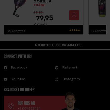
GORILLA
TRÄNE
99,95
79,95
Vorrätig
(20 reviews)
(2 reviews)
Bewertet
mit
4.68
NIEDRIGSTE PREISGARANTIE
von 5
CONNECT WITH US!
Facebook
Pinterest
Youtube
Instagram
BRAUCHST DU HILFE?
RUF UNS AN
+31534328424