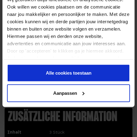
dass Sie immer bereit sind, einen guten Satz auszuspielen,
Ook willen we cookies plaatsen om de communicatie
ohne sich Sorgen machen zu müssen, dass Sie den Halt
naar jou makkelijker en persoonlijker te maken. Met deze
verlieren.
cookies kunnen wij en derde partijen jouw internetgedrag
ÜBERGRIFF INFORMATION:
binnen en buiten onze website volgen en verzamelen.
Hiermee passen wij en derden onze website,
advertenties en communicatie aan jouw interesses aan.
3 Stück im Set
Door op 'accepteren' te klikken ga je hiermee akkoord.
Breite: 24 mm
Je kunt je cookievoorkeuren altijd weer aanpassen. Lees
Länge: 1050 mm
er meer over in ons
privacy beleid
.
Dicke: 0,6 mm
Alle cookies toestaan
Aus bequemem Polyurethan
Einfach zu verwenden
Schwarz
Aanpassen
ZUSÄTZLICHE INFORMATION
Inhalt
3 Stück