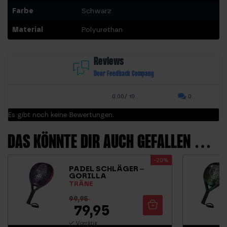
Farbe
Schwarz
Material
Polyurethan
Reviews
Door Feedback Company
0.00/ 10
0
Es gibt noch keine Bewertungen.
DAS KÖNNTE DIR AUCH GEFALLEN …
-20%
PADEL SCHLÄGER –
GORILLA
TRÄNE
99,95
79,95
Vorrätig