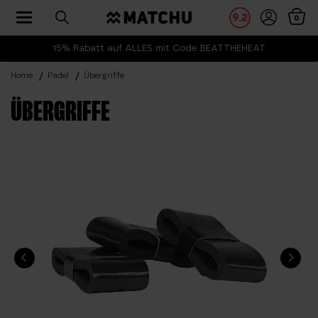
Toggle navigation
9.2
0
15% Rabatt auf ALLES mit Code BEATTHEHEAT
Home
Padel
Übergriffe
ÜBERGRIFFE