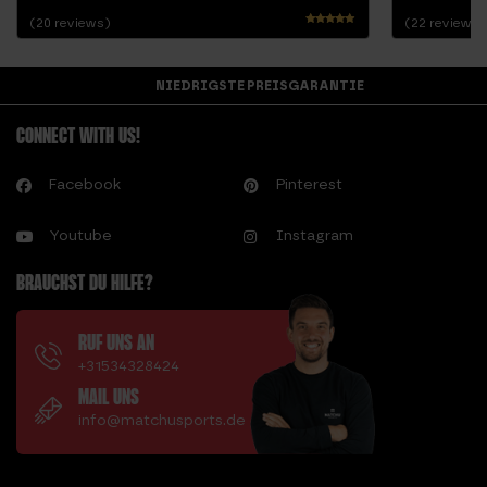
(20 reviews)
(22 reviews)
Bewertet
mit
4.68
NIEDRIGSTE PREISGARANTIE
von 5
CONNECT WITH US!
Facebook
Pinterest
Youtube
Instagram
BRAUCHST DU HILFE?
RUF UNS AN
+31534328424
MAIL UNS
info@matchusports.de